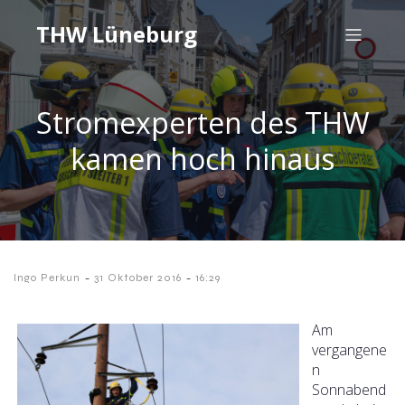
THW Lüneburg
Stromexperten des THW
kamen hoch hinaus
-
-
Ingo Perkun
31 Oktober 2016
16:29
Am
vergangene
n
Sonnabend