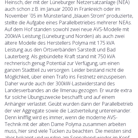
Heinsch, der mit der Lüneburger Netzersatzanlage (NEA)
auch schon z.B. im Januar 2000 in Frankreich oder im
November ´05 im Münsterland „blauen Strom“ produzierte,
stellte die Aufgabe eines Parallelbetriebes mehrerer NEAs.
Auf dem Hof standen sowohl zwei neue AVS-Modelle mit
200kVA Leistung (Lüneburg und Norden) als auch zwei
ältere Modelle des Herstellers Polyma mit 175 kVA
Leistung aus den Ortsverbänden Sarstedt und Bad
Lauterberg. Als gebündelte Kraft stand mit 750 kVA
rechnerisch genug Potential zur Verfügung, um einen
ganzen Stadtteil zu versorgen. Leider bestand nicht die
Möglichkeit, über einen Trafo ins Festnetz einzuspeisen.
Daher wurde auch der 300kW-Lastwiderstand des
Landesverbandes an die Ilmenau gezogen. Er wurde extra
für solche Übungszwecke beschafft und auf einem
Anhänger verlastet. Geübt wurden dann der Parallelbetrieb
der vier Aggregate sowie die Lastverteilung untereinander.
Denn knifflig wird es immer, wenn die moderne AVS-
Technik mit der alten Dame Polyma zusammen arbeiten
muss, hier sind viele Tücken zu beachten. Die meisten sind
aber bekannt und wurden am Sonnabend wieder im Kopf