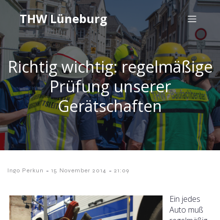
THW Lüneburg
Richtig wichtig: regelmäßige
Prüfung unserer
Gerätschaften
-
-
Ingo Perkun
15 November 2014
21:09
Ein jedes
Auto muß