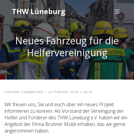
THW Lüneburg
Neues Fahrzeug für die
Helfervereinigung
-
-
Leander Langbartels
20 Februar 2026
09:19
Wir freuen uns, Sie und euch über ein neues Projekt
informieren zu können: Als Vorstand der Vereinigung der
Helfer und Förderer des THW Lüneburg e.V. haben wir ein
Angebot der Firma Brunner Mobil erhalten, das wir gerne
angenommen haben.