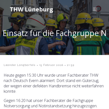
THW Lüneburg
Einsatz für die Fachgruppe N
-
-
Leander Langbartels
15 Februar 2026
21:59
Heute gegen 15:30 Uhr wurde unser Fachberater THW
nach Deutsch Evern alarmiert. Dort stand ein Güterzug,
der wegen einer defekten Handbremse nicht weiterfahren
konnte.
Gegen 16:20 hat unser Fachberater die Fachgruppe
Notversorgung und Notinstandsetzung hinzugezogen.