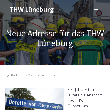
THW Lüneburg
Neue Adresse für das THW
Lüneburg
-
-
Ingo Perkun
6 Oktober 2011
10:31
Seit Jahrzenten
lautete die Anschrift
des THW
Ortsverbandes