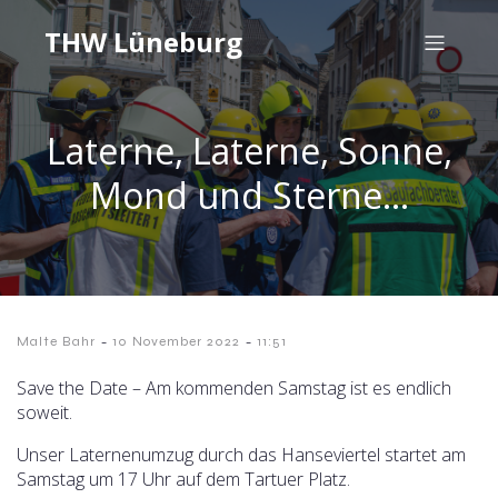
THW Lüneburg
Laterne, Laterne, Sonne,
Mond und Sterne…
-
-
Malte Bahr
10 November 2022
11:51
Save the Date – Am kommenden Samstag ist es endlich
soweit.
Unser Laternenumzug durch das Hanseviertel startet am
Samstag um 17 Uhr auf dem Tartuer Platz.