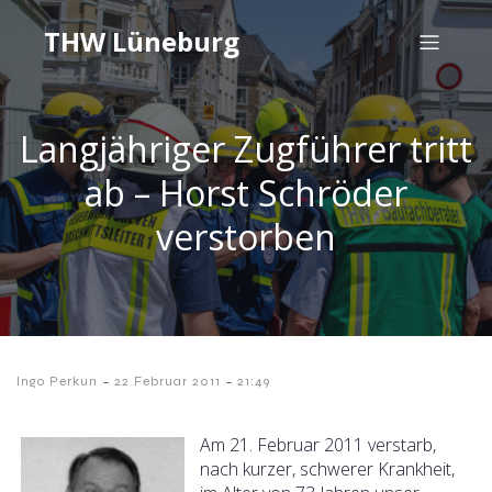
THW Lüneburg
Langjähriger Zugführer tritt
ab – Horst Schröder
verstorben
-
-
Ingo Perkun
22 Februar 2011
21:49
Am 21. Februar 2011 verstarb,
nach kurzer, schwerer Krankheit,