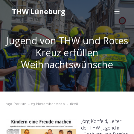
THW Lüneburg
Jugend von THW und Rotes
Kreuz erfüllen
Weihnachtswünsche
-
-
Ingo Perkun
23 November 2010
18:28
Jörg Kohfeld, Leiter
der THW-Jugend in