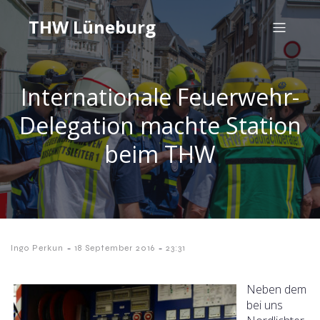
THW Lüneburg
Internationale Feuerwehr-
Delegation machte Station
beim THW
-
-
Ingo Perkun
18 September 2016
23:31
Neben dem
bei uns