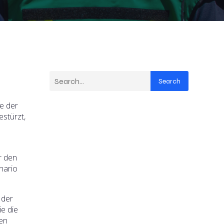
Search
e der
estürzt,
r den
nario
 der
e die
en