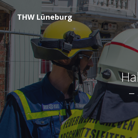
THW Lüneburg
Hal
–