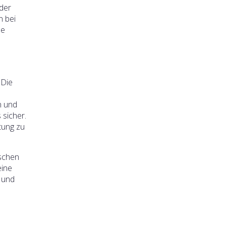
 der
n bei
se
 Die
n und
 sicher.
tung zu
ischen
eine
l und