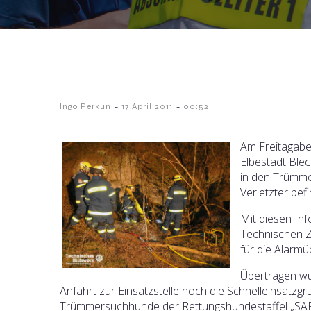
-
-
Ingo Perkun
17 April 2011
00:52
Am Freitagabe
Elbestadt Blec
in den Trümme
Verletzter bef
Mit diesen Inf
Technischen 
für die Alarm
Übertragen wu
Anfahrt zur Einsatzstelle noch die Schnelleinsatz
Trümmersuchhunde der Rettungshundestaffel „SAR M