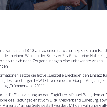
nd kam es um 18.40 Uhr zu einer schweren Explosion am Rand
kede. In einem Wald an der Breetzer Straße war eine Halle eing
rn sollte sich nach Zeugenaussagen eine unbekannte Anzahl
inden.
ormationen setzte die fiktive „Leitstelle Bleckede“ den Einsatz fü
Zug des Lüneburger THW-Ortsverbandes in Gang – Ausgangsze
übung „Trümmerwald 2011“.
rde die Einsatzleitung an den Zugführer Michael Bahr, dem auf
gruppe des Rettungsdienst vom DRK Kreisverband Lüneburg, sowi
arienau“ an die Seite gestellt wurden. Mit den Führungskräft