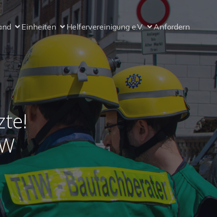
and
Einheiten
Helfervereinigung e.V.
Anfordern
zte!
HW