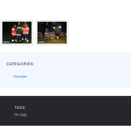
CATEGORIES:
Übungen
TAGS:
No tags