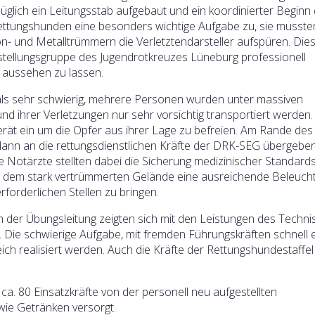
züglich ein Leitungsstab aufgebaut und ein koordinierter Beginn
ettungshunden eine besonders wichtige Aufgabe zu, sie musste
- und Metalltrümmern die Verletztendarsteller aufspüren. Die
stellungsgruppe des Jugendrotkreuzes Lüneburg professionell
h aussehen zu lassen.
mals sehr schwierig, mehrere Personen wurden unter massiven
d ihrer Verletzungen nur sehr vorsichtig transportiert werden.
ät ein um die Opfer aus ihrer Lage zu befreien. Am Rande des
ann an die rettungsdienstlichen Kräfte der DRK-SEG übergebe
e Notärzte stellten dabei die Sicherung medizinischer Standards
 in dem stark vertrümmerten Gelände eine ausreichende Beleuch
forderlichen Stellen zu bringen.
n der Übungsleitung zeigten sich mit den Leistungen des Techn
. Die schwierige Aufgabe, mit fremden Führungskräften schnell 
eich realisiert werden. Auch die Kräfte der Rettungshundestaffe
. 80 Einsatzkräfte von der personell neu aufgestellten
wie Getränken versorgt.