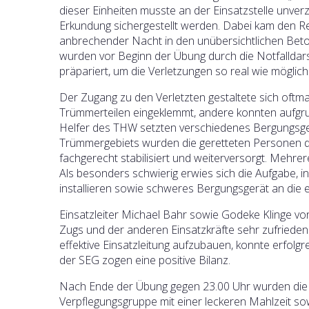
dieser Einheiten musste an der Einsatzstelle unver
Erkundung sichergestellt werden. Dabei kam den R
anbrechender Nacht in den unübersichtlichen Beton
wurden vor Beginn der Übung durch die Notfalldar
präpariert, um die Verletzungen so real wie möglic
Der Zugang zu den Verletzten gestaltete sich oft
Trümmerteilen eingeklemmt, andere konnten aufgrun
Helfer des THW setzten verschiedenes Bergungsger
Trümmergebiets wurden die geretteten Personen d
fachgerecht stabilisiert und weiterversorgt. Mehrer
Als besonders schwierig erwies sich die Aufgabe,
installieren sowie schweres Bergungsgerät an die er
Einsatzleiter Michael Bahr sowie Godeke Klinge vo
Zugs und der anderen Einsatzkräfte sehr zufrieden
effektive Einsatzleitung aufzubauen, konnte erfolgr
der SEG zogen eine positive Bilanz.
Nach Ende der Übung gegen 23.00 Uhr wurden die ca
Verpflegungsgruppe mit einer leckeren Mahlzeit so