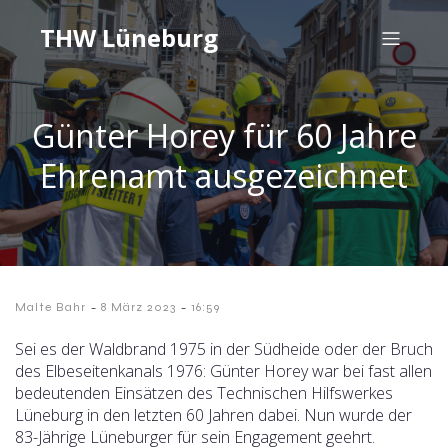
THW Lüneburg
Günter Horey für 60 Jahre
Ehrenamt ausgezeichnet
-
-
Malte Bahr
8 März 2023
16:59
Sei es der Waldbrand 1975 in der Südheide oder der Bruch
des Elbeseitenkanals 1976: Günter Horey war bei fast allen
bedeutenden Einsätzen des Technischen Hilfswerkes
Lüneburg in den letzten 60 Jahren dabei. Nun wurde der
83-Jährige Lüneburger für sein Engagement geehrt.