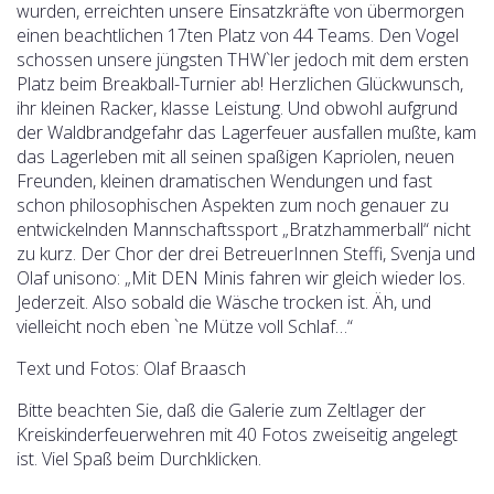
wurden, erreichten unsere Einsatzkräfte von übermorgen
einen beachtlichen 17ten Platz von 44 Teams. Den Vogel
schossen unsere jüngsten THW`ler jedoch mit dem ersten
Platz beim Breakball-Turnier ab! Herzlichen Glückwunsch,
ihr kleinen Racker, klasse Leistung. Und obwohl aufgrund
der Waldbrandgefahr das Lagerfeuer ausfallen mußte, kam
das Lagerleben mit all seinen spaßigen Kapriolen, neuen
Freunden, kleinen dramatischen Wendungen und fast
schon philosophischen Aspekten zum noch genauer zu
entwickelnden Mannschaftssport „Bratzhammerball“ nicht
zu kurz. Der Chor der drei BetreuerInnen Steffi, Svenja und
Olaf unisono: „Mit DEN Minis fahren wir gleich wieder los.
Jederzeit. Also sobald die Wäsche trocken ist. Äh, und
vielleicht noch eben `ne Mütze voll Schlaf…“
Text und Fotos: Olaf Braasch
Bitte beachten Sie, daß die Galerie zum Zeltlager der
Kreiskinderfeuerwehren mit 40 Fotos zweiseitig angelegt
ist. Viel Spaß beim Durchklicken.