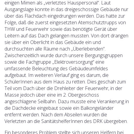
einigen Mimen als „verletztes Hauspersonal“.
Laut
Ausgangslage konnte in das dreigeschossige Gebäude nur
über das Flachdach eingedrungen werden. Das hatte zur
Folge, daß die zuerst eingesetzten Atemschutztrupps von
THW und Feuerwehr sowie das benötigte Gerät über
Leitern auf das Dach gelangen mussten. Von dort drangen
sie über ein Oberlicht in das Gebäude ein und
durchsuchten alle Räume nach „Überlebenden“.
Zwischenzeitlich wurde durch unsere Bergungsgruppen
sowie die Fachgruppe „Elektroversorgung“ eine
umfassende Beleuchtung des Gebäudeumfeldes
aufgebaut. Im weiteren Verlauf ging es darum, die
SchülerInnen aus dem Haus zu retten. Dies geschah zum
Teil vom Dach über die Drehleiter der Feuerwehr, in der
Masse jedoch über eine im 2. Obergeschoss
angeschlagene Seilbahn. Dazu musste eine Verankerung in
die Dachdecke eingebaut sowie ein Balkongeländer
entfernt werden. Nach dem Abseilen wurden die
Verletzten an die SanitätshelferInnen des DRK übergeben.
Ein besonderes Problem stellte sich unseren Helfern bei