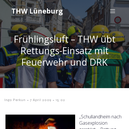
THW Lüneburg
Frühlingsluft – THW übt
Rettungs-Einsatz mit
Feuerwehr und DRK
-
-
Ingo Perkun
7 April 2009
15:02
„Schullandheim nach
Gasexplosion