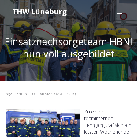
THW Lüneburg
Einsatznachsorgeteam HBNI
nun voll ausgebildet
-
-
Ingo Perkun
22 Februar 2010
14:27
Zu einem
teaminternen
Lehrgang traf sich am
letzten Wochenende