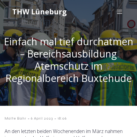
THW Lüneburg
Einfach mal tief durchatmen
– Bereichsausbildung
Atemschutz im
Regionalbereich Buxtehude
-
-
Malte Bahr
6 April 2023
18:06
An den letzten beiden Wochenenden im März nahmen