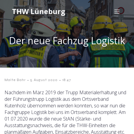
THW Lüneburg
Der neue Fachzug Logistik
-
-
Malte Bahr
5 August 2020
18:47
Nachdem im März 2019 der Trupp Materialerhaltung und
der Führungstrupp Logistik aus dem Ortsverband
Kutenholz übernommen werden konnten, so war nun die
Fachgruppe Logistik bei uns im Ortsverband komplett. Am
01.07.2020 wurde die neue StAN (Stärke- und
Ausstattungsnachweis, die für die THW-Einheiten die
planmäßigen Aufgaben, Einsatzbereiche, Ausstattung etc.