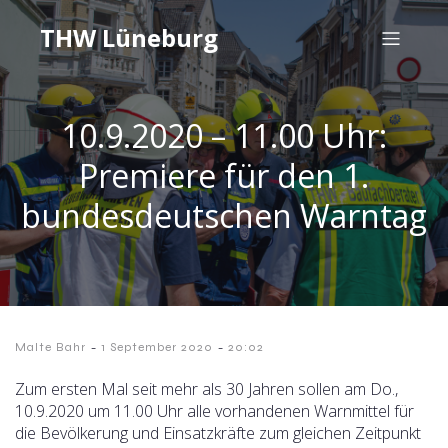
THW Lüneburg
10.9.2020 – 11.00 Uhr:
Premiere für den 1.
bundesdeutschen Warntag
-
-
Malte Bahr
1 September 2020
20:02
Zum ersten Mal seit mehr als 30 Jahren sollen am Do.,
10.9.2020 um 11.00 Uhr alle vorhandenen Warnmittel für
die Bevölkerung und Einsatzkräfte zum gleichen Zeitpunkt