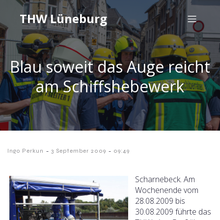
THW Lüneburg
Blau soweit das Auge reicht
am Schiffshebewerk
-
-
Ingo Perkun
3 September 2009
09:49
Scharnebeck. Am
Wochenende vom
28.08.2009 bis
30.08.2009 führte das