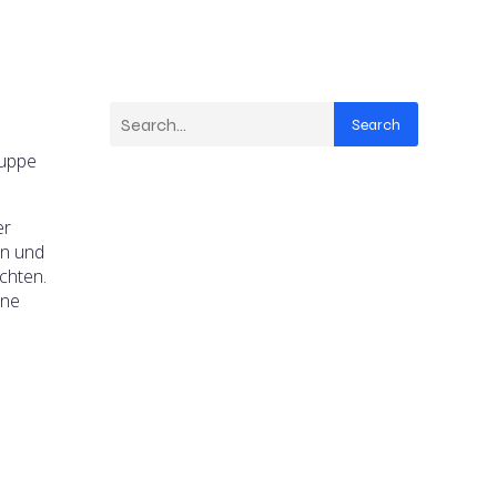
Search
ruppe
er
en und
chten.
lne