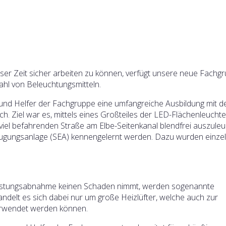
eser Zeit sicher arbeiten zu können, verfügt unsere neue Fachg
ahl von Beleuchtungsmitteln.
und Helfer der Fachgruppe eine umfangreiche Ausbildung mit d
. Ziel war es, mittels eines Großteiles der LED-Flächenleucht
t viel befahrenden Straße am Elbe-Seitenkanal blendfrei auszuleu
zeugungsanlage (SEA) kennengelernt werden. Dazu wurden einze
eistungsabnahme keinen Schaden nimmt, werden sogenannte
delt es sich dabei nur um große Heizlüfter, welche auch zur
erwendet werden können.