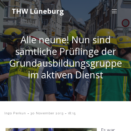
THW Lüneburg
Alle neune! Nun sind
sämtliche Prüflinge der
Grundausbildungsgruppe
im aktiven Dienst
-
-
Ingo Perkun
30 November 2013
18:15
Es war