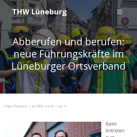
THW Lüneburg
Abberufen und berufen:
neue Führungskräfte im
Lüneburger Ortsverband
-
-
Ingo Perkun
29 Mai 2016
22:11
Beim
Antreten