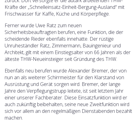
zurück. Dort versorgte er die autark arbeitenden THW-
Kräfte der „Schnelleinsatz-Einheit-Bergung-Ausland“ mit
Frischwasser für Kaffe, Küche und Körperpflege.
Ferner wurde Uwe Ratz zum neuen
Sicherheitsbeauftragten berufen, eine Funktion, die der
scheidende Rieder ebenfalls innehatte. Der rüstige
Unruheständler Ratz, Zimmermann, Bauingenieur und
Architekt, gilt mit einem Einstiegsalter von 66 Jahren als der
älteste THW-Neueinsteiger seit Gründung des THW.
Ebenfalls neu berufen wurde Alexander Bremer, der von
nun an als weiterer Schirrmeister für den Klarstand von
Ausrüstung und Gerät sorgen wird. Bremer, der lange
Jahre den Verpflegungstrupp leitete, ist seit letztem Jahr
einer unserer Fachberater. Diese Einsatzfunktion wird er
auch zukünftig beibehalten, seine neue Zweitfunktion wird
sich vor allem an den regelmäßigen Dienstabenden bezahlt
machen.