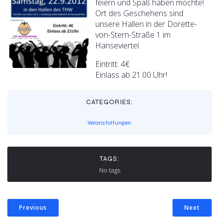
feiern und Spaß haben möchte!
Ort des Geschehens sind
unsere Hallen in der Dorette-
von-Stern-Straße 1 im
Hanseviertel.
Eintritt: 4€
Einlass ab 21.00 Uhr!
CATEGORIES:
Veranstaltungen
TAGS:
No tags
Previous
Next