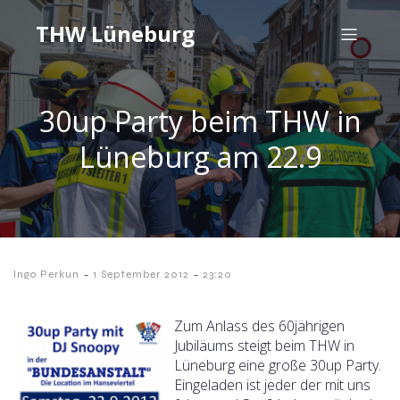
THW Lüneburg
30up Party beim THW in
Lüneburg am 22.9
-
-
Ingo Perkun
1 September 2012
23:20
Zum Anlass des 60jährigen
Jubiläums steigt beim THW in
Lüneburg eine große 30up Party.
Eingeladen ist jeder der mit uns