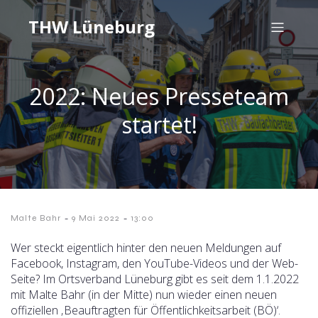
THW Lüneburg
2022: Neues Presseteam
startet!
-
-
Malte Bahr
9 Mai 2022
13:00
Wer steckt eigentlich hinter den neuen Meldungen auf
Facebook, Instagram, den YouTube-Videos und der Web-
Seite? Im Ortsverband Lüneburg gibt es seit dem 1.1.2022
mit Malte Bahr (in der Mitte) nun wieder einen neuen
offiziellen ‚Beauftragten für Öffentlichkeitsarbeit (BÖ)‘.