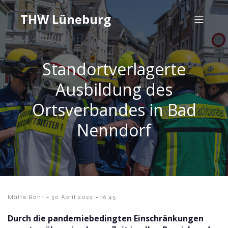
THW Lüneburg
Standortverlagerte
Ausbildung des
Ortsverbandes in Bad
Nenndorf
-
-
Malte Bahr
30 April 2022
16:45
Durch die pandemiebedingten Einschränkungen