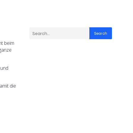
Search
ht beim
 ganze
 und
mit die