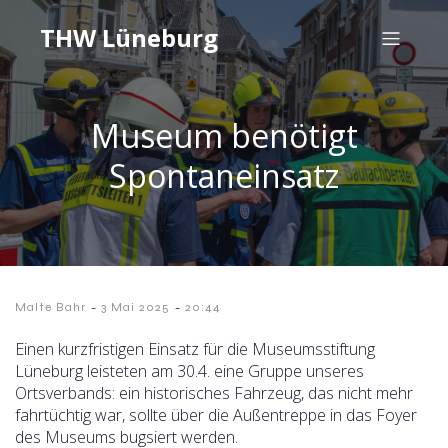
THW Lüneburg
Museum benötigt
Spontaneinsatz
-
-
Malte Bahr
3 Mai 2025
20:44
Einen kurzfristigen Einsatz für die Museumsstiftung
Lüneburg leisteten am 30.4. eine Gruppe unseres
Ortsverbands: ein historisches Fahrzeug, das nicht mehr
fahrtüchtig war, sollte über die Außentreppe in das Foyer
des Museums bugsiert werden.