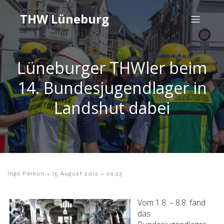
THW Lüneburg
Lüneburger THWler beim
14. Bundesjugendlager in
Landshut dabei
-
-
Ingo Perkun
15 August 2012
09:23
Vom 1.8. – 8.8. fand
das