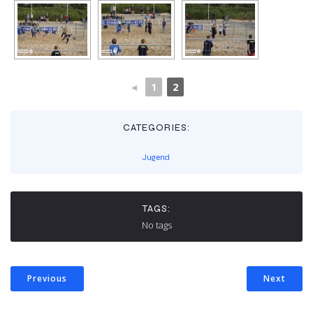
◄
1
2
CATEGORIES:
Jugend
TAGS:
No tags
Previous
Next