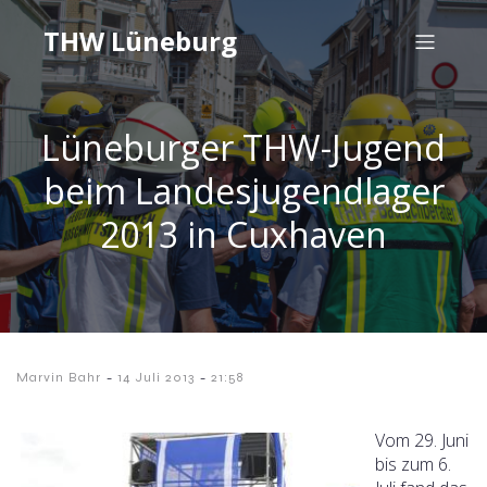
THW Lüneburg
Lüneburger THW-Jugend
beim Landesjugendlager
2013 in Cuxhaven
-
-
Marvin Bahr
14 Juli 2013
21:58
Vom 29. Juni
bis zum 6.