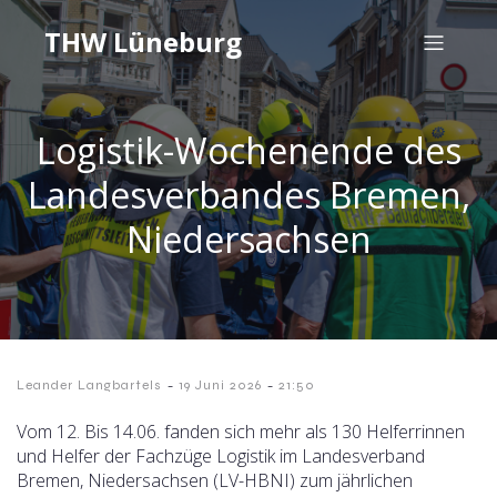
THW Lüneburg
Logistik-Wochenende des
Landesverbandes Bremen,
Niedersachsen
-
-
Leander Langbartels
19 Juni 2026
21:50
Vom 12. Bis 14.06. fanden sich mehr als 130 Helferrinnen
und Helfer der Fachzüge Logistik im Landesverband
Bremen, Niedersachsen (LV-HBNI) zum jährlichen