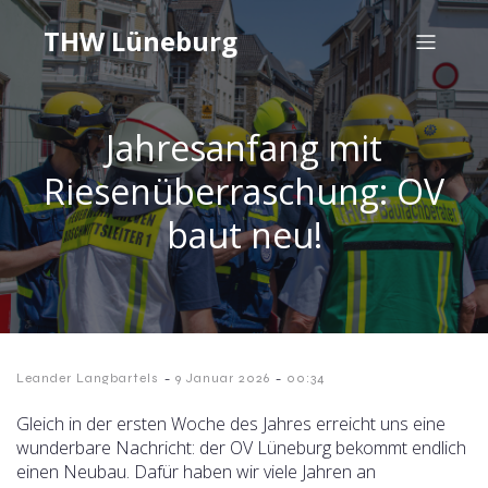
THW Lüneburg
Jahresanfang mit
Riesenüberraschung: OV
baut neu!
-
-
Leander Langbartels
9 Januar 2026
00:34
Gleich in der ersten Woche des Jahres erreicht uns eine
wunderbare Nachricht: der OV Lüneburg bekommt endlich
einen Neubau. Dafür haben wir viele Jahren an