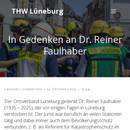
THW Lüneburg
In Gedenken an Dr. Reiner
Faulhaber
-
-
Leander Langbartels
14 Oktober 2025
13:54
Der Ortsverband Lüneburg gedenkt Dr. Reiner Faulhaber
(1935 – 2025), der vor einigen Tagen in Lüneburg
verstorben ist. Der Jurist war beruflich an vielen Stationen
tätig und dabei immer auch dem Bevölkerungsschutz
verbunden, z. B. als Referent für Katastrophenschutz im