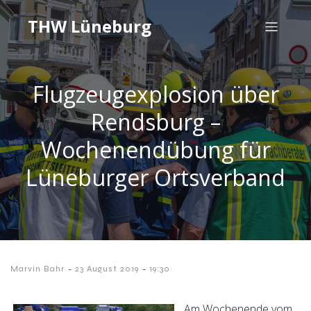
THW Lüneburg
Flugzeugexplosion über
Rendsburg –
Wochenendübung für
Lüneburger Ortsverband
-
-
Marvin Bahr
23 August 2019
19:30
Am Wochenende vom