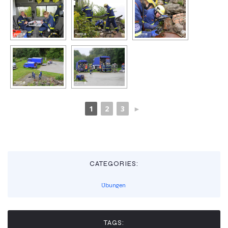
1
2
3
►
CATEGORIES:
Übungen
TAGS: