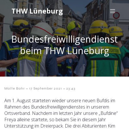
THW Lüneburg
Bundesfreiwilligendienst
beim THW Lüneburg
-
-
Malte Bahr
17 September 2021
23:43
Am 1. August starteten wieder unsere neuen Bufdis im
Rahmen des Bundesfreiwilligendienstes in unserem
Ortsverband. Nachdem im letzten Jahr unsere „Bufdine“
Freya alleine startete, so bekam Sie in diesem Jahr
Unterstützung im Dreierpack. Die drei Abiturienten Kim