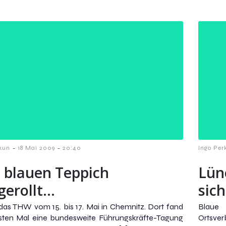
-
-
kun
18 Mai 2009
20:40
Ingo Per
 blauen Teppich
Lün
gerollt…
sich
das THW vom 15. bis 17. Mai in Chemnitz. Dort fand
Blaue
sten Mal eine bundesweite Führungskräfte-Tagung
Ortsve