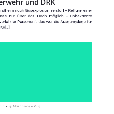
erwehr und DRK
andheim nach Gasexplosion zerstört – Rettung einer
lasse nur über das Dach möglich – unbekannte
verletzter Personen“: das war die Ausgangslage für
oße[…]
-
-
kun
15 März 2009
16:17