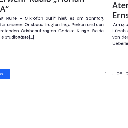
Ate
A“
Ern
ng Ruhe – Mikrofon auf!“ hieß es am Sonntag,
 für unseren Ortsbeauftragten Ingo Perkun und den
Am 14.0
rtretenden Ortsbeauftragten Godeke Klinge. Beide
Lünebur
ie Studiogäste[…]
von de
Ueberle
us
1
…
25