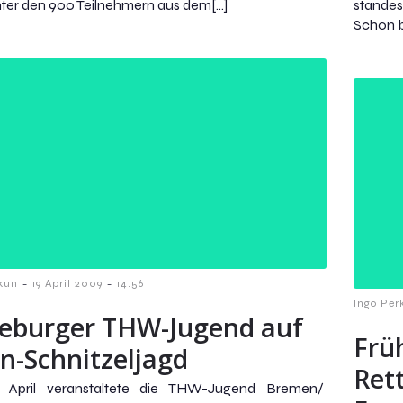
Unter den 900 Teilnehmern aus dem[…]
standes
Schon b
-
-
kun
19 April 2009
14:56
Ingo Per
eburger THW-Jugend auf
Frü
n-Schnitzeljagd
Ret
 April veranstaltete die THW-Jugend Bremen/