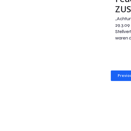
ZUS
„Achtu
29.3.09
Stellve
waren d
Previo