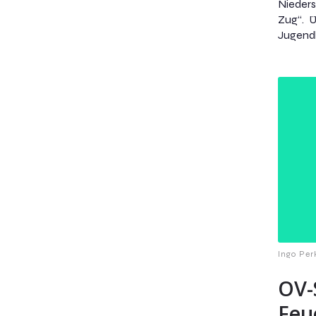
Nieders
Zug“. 
Jugendl
Ingo Per
OV-
Feu