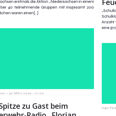
Feu
achsen erstmals die Aktion „Niedersachsen in einem
Über 40 teilnehmende Gruppen mit insgesamt 200
„Schull
ichen waren einen[…]
Schulk
Anzahl 
eine gr
-
-
kun
30 März 2009
21:00
Spitze zu Gast beim
Ingo Per
erwehr-Radio „Florian