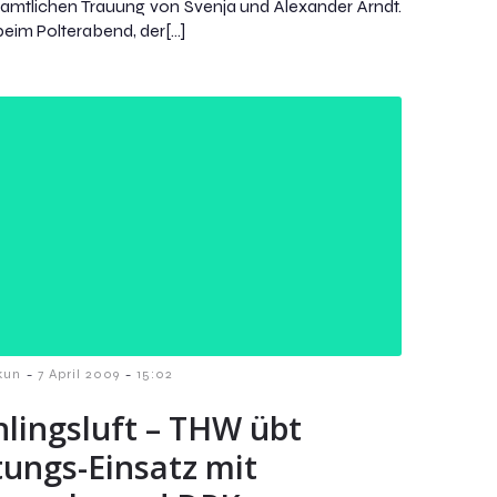
amtlichen Trauung von Svenja und Alexander Arndt.
eim Polterabend, der[…]
-
-
kun
7 April 2009
15:02
hlingsluft – THW übt
tungs-Einsatz mit