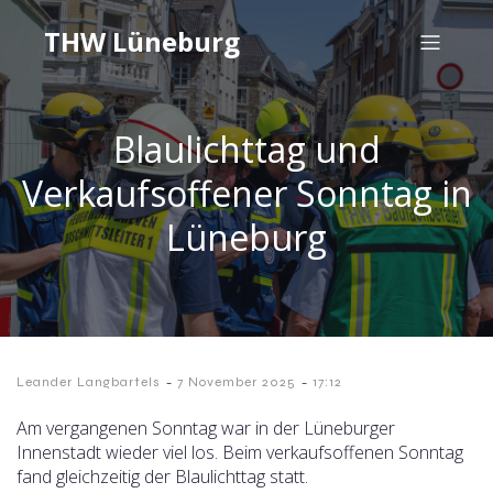
THW Lüneburg
Blaulichttag und
Verkaufsoffener Sonntag in
Lüneburg
-
-
Leander Langbartels
7 November 2025
17:12
Am vergangenen Sonntag war in der Lüneburger
Innenstadt wieder viel los. Beim verkaufsoffenen Sonntag
fand gleichzeitig der Blaulichttag statt.