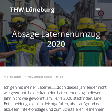
THW Lüneburg
Absage Laternenumzug
2020
-
-
Malte Bahr
1 November 2020
19:23
Ich geh mit meiner Laterne……doch dieses Jahr leider nicht
wie gewohnt. Leider kann der Laternenumzug in diesem
Jahr, nicht wie gewohnt, am 14.11.2020 stattfinden. Eine
Entscheidung, die nicht leichtgefallen, aber aufgrund der
aktuellen Infektionslage und zum Schutz aller Teilnehmer