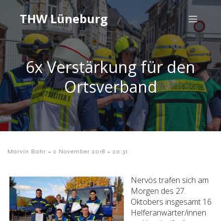
THW Lüneburg
6x Verstärkung für den
Ortsverband
-
-
Marvin Bahr
2 November 2018
20:31
Nervös trafen sich am
Morgen des 27.
Oktobers insgesamt 16
Helferanwärter/innen